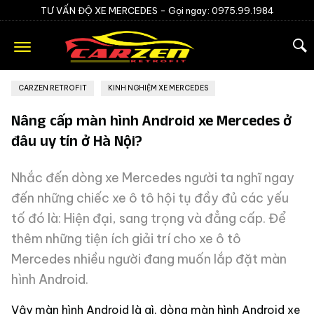
TƯ VẤN ĐỘ XE MERCEDES -
Gọi ngay: 0975.99.1984
CARZEN RETROFIT
»
KINH NGHIỆM XE MERCEDES
Nâng cấp màn hình Android xe Mercedes ở
đâu uy tín ở Hà Nội?
Nhắc đến dòng xe Mercedes người ta nghĩ ngay
đến những chiếc xe ô tô hội tụ đầy đủ các yếu
tố đó là: Hiện đại, sang trọng và đẳng cấp. Để
thêm những tiện ích giải trí cho xe ô tô
Mercedes nhiều người đang muốn lắp đặt màn
hình Android.
Vậy màn hình Android là gì, dòng màn hình Android xe