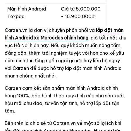
Màn hình Android
Giá từ 5.000.000
Texpad
- 16.900.000đ
Carzen.vn là đơn vị chuyên phân phối và
lắp đặt màn
hình Android xe Mercedes chính hãng
, giá tốt nhất khu
vực Hà Nội hiện nay. Nếu quý khách muốn nâng tầm
đẳng cấp, thêm trải nghiệm tuyệt vời hơn cho xế yêu
của mình thì đừng ngần ngại gì nữa hãy liên hệ ngay
với Carzen để được hỗ trợ lắp đặt màn hình Android
nhanh chóng nhất nhé .
Carzen cam kết sản phẩm màn hình Android chính
hãng 100%, bảo hành theo quy định của nhà sản xuất,
hậu mãi chu đáo, tư vấn tận tình, hỗ trợ lắp đặt tận
tâm.
Bên trên là chia sẻ từ Carzen.vn về một số lợi ích khi
lắp đặt
màn hình Android xe Mercedes
. Hy vọng bài