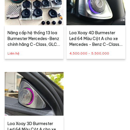
Nâng cấp hệ thống 13 loa
Loa Xoay 4D Burmester
Burmester Mercedes-Benz
Led 64 Màu Cột A cho xe
chính hãng C-Class, GLC-
Mercedes - Benz C-Class,
Class, E-Class
GLC-Class, E-Class, S-
Liên hệ
4,500,000 - 5,500,000
Class
Loa Xoay 3D Burmester
Led 64 Màu Cột A cho xe