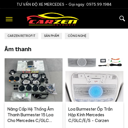
TƯ VẤN ĐỘ XE MERCEDES -
Gọi ngay: 0975.99.1984
CARZEN RETROFIT
»
SẢN PHẨM
»
CÔNG NGHỆ
Âm thanh
Nâng Cấp Hệ Thống Âm
Loa Burmester Ốp Trần
Thanh Burmester 15 Loa
Hộp Kính Mercedes
Cho Mercedes C/GLC
C/GLC/E/S - Carzen
W206 – X254 | Carzen