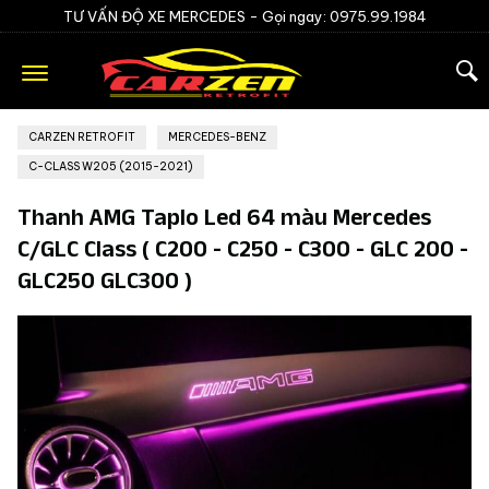
TƯ VẤN ĐỘ XE MERCEDES -
Gọi ngay: 0975.99.1984
CARZEN RETROFIT
»
MERCEDES-BENZ
»
C-CLASS W205 (2015-2021)
Thanh AMG Taplo Led 64 màu Mercedes
C/GLC Class ( C200 - C250 - C300 - GLC 200 -
GLC250 GLC300 )