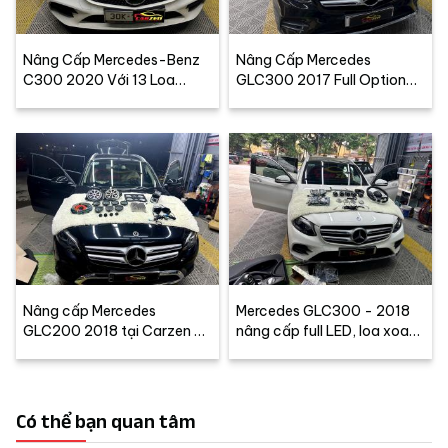
Nâng Cấp Mercedes-Benz
Nâng Cấp Mercedes
C300 2020 Với 13 Loa
GLC300 2017 Full Option
Burmester, Đồng Hồ IWC,
Tại Carzen – Màn Android,
Mát Ghế Tại Carzen
Loa Burmester, LED 64 Màu,
Vô Lăng AMG
Nâng cấp Mercedes
Mercedes GLC300 - 2018
GLC200 2018 tại Carzen –
nâng cấp full LED, loa xoay
Âm thanh Burmester, đèn
Burmester, vô lăng AMG
nội thất 64 màu, Air
Balance chính hãng
Có thể bạn quan tâm