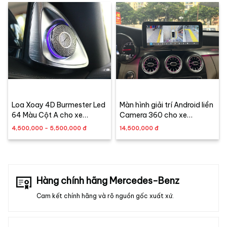
Loa Xoay 4D Burmester Led
Màn hình giải trí Android liền
64 Màu Cột A cho xe
Camera 360 cho xe
Mercedes - Benz C-Class,
Mercedes C/GLC Class
4,500,000 - 5,500,000 đ
14,500,000 đ
GLC-Class, E-Class, S-
2015 - 2022
Class
Hàng chính hãng Mercedes-Benz
Cam kết chính hãng và rõ nguồn gốc xuất xứ.