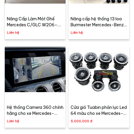
Nâng Cấp Làm Mát Ghế
Nâng cấp hệ thống 13 loa
Mercedes C/GLC W206–
Burmester Mercedes-Benz
X254 Chính Hãng | Carzen
chính hãng C-Class, GLC-
Liên hệ
Liên hệ
Retrofit
Class, E-Class
Hệ thống Camera 360 chính
Cửa gió Tuabin phản lực Led
hãng cho xe Mercedes-
64 màu cho xe Mercedes-
Benz C-Class/GLC/E-
Benz C, GLC Class -
Liên hệ
5,000,000 đ
Class
W205/X253 (2015-2022)