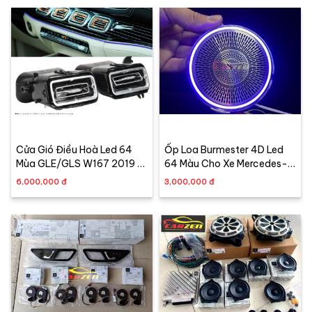
Cửa Gió Điều Hoà Led 64
Ốp Loa Burmester 4D Led
Mùa GLE/GLS W167 2019 -
64 Màu Cho Xe Mercedes-
2023
Benz C-Class, GLC-Class,
6,000,000 đ
3,000,000 đ
E-Class