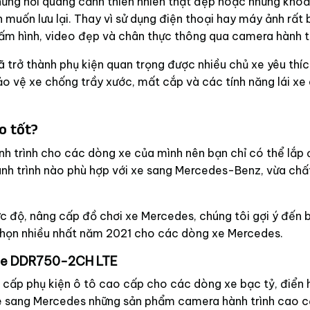
hững nơi quang cảnh thiên nhiên thật đẹp hoặc những kho
 muốn lưu lại. Thay vì sử dụng điện thoại hay máy ảnh rất 
 tấm hình, video đẹp và chân thực thông qua camera hành tr
ã trở thành phụ kiện quan trọng được nhiều chủ xe yêu thí
ảo vệ xe chống trầy xước, mất cắp và các tính năng lái xe
o tốt?
 trình cho các dòng xe của mình nên bạn chỉ có thể lắp 
h trình nào phù hợp với xe sang Mercedes-Benz, vừa chấ
ực độ, nâng cấp đồ chơi xe Mercedes, chúng tôi gợi ý đến 
chọn nhiều nhất năm 2021 cho các dòng xe Mercedes.
vue DDR750-2CH LTE
 cấp phụ kiện ô tô cao cấp cho các dòng xe bạc tỷ, điển 
 sang Mercedes những sản phẩm camera hành trình cao c