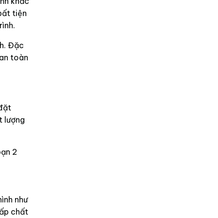
ảnh khắc
bất tiện
ình.
ch. Đặc
 an toàn
đặt
t lượng
bạn 2
hình như
ấp chất