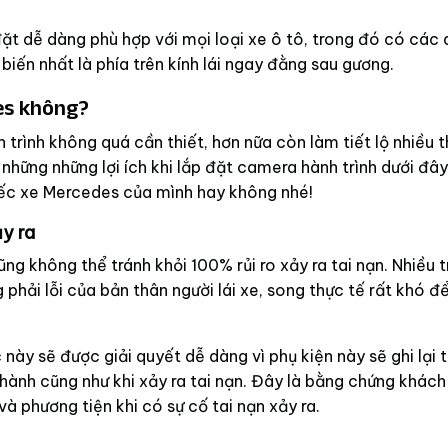
đặt dễ dàng phù hợp với mọi loại xe ô tô, trong đó có các
biến nhất là phía trên kính lái ngay đằng sau gương.
es không?
 trình không quá cần thiết, hơn nữa còn làm tiết lộ nhiều t
o những những lợi ích khi lắp đặt camera hành trình dưới đây
iếc xe Mercedes của mình hay không nhé!
y ra
ũng không thể tránh khỏi 100% rủi ro xảy ra tai nạn. Nhiều 
phải lỗi của bản thân người lái xe, song thực tế rất khó đ
 này sẽ được giải quyết dễ dàng vì phụ kiện này sẽ ghi lại 
 hành cũng như khi xảy ra tai nạn. Đây là bằng chứng khách
à phương tiện khi có sự cố tai nạn xảy ra.