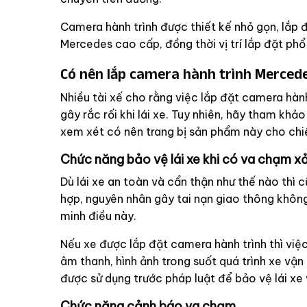
Camera hành trình được thiết kế nhỏ gọn, lắp 
Mercedes cao cấp, đồng thời vị trí lắp đặt phổ 
Có nên lắp camera hành trình Merced
Nhiều tài xế cho rằng việc lắp đặt camera hành
gây rắc rối khi lái xe. Tuy nhiên, hãy tham khả
xem xét có nên trang bị sản phẩm này cho ch
Chức năng bảo vệ lái xe khi có va chạm xả
Dù lái xe an toàn và cẩn thận như thế nào thì c
hợp, nguyên nhân gây tai nạn giao thông không 
minh điều này.
Nếu xe được lắp đặt camera hành trình thì việc
âm thanh, hình ảnh trong suốt quá trình xe vận
được sử dụng trước pháp luật để bảo vệ lái xe v
Chức năng cảnh báo va chạm