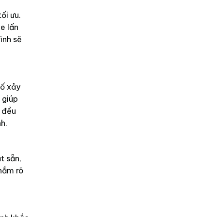
ối ưu.
e lấn
ình sẽ
cố xảy
 giúp
h đều
h.
t sẵn,
 nắm rõ