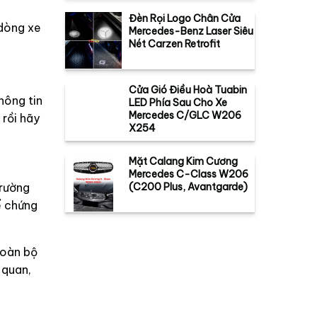
Đèn Rọi Logo Chân Cửa
 dòng xe
Mercedes-Benz Laser Siêu
Nét Carzen Retrofit
Cửa Gió Điều Hoà Tuabin
hông tin
LED Phía Sau Cho Xe
Mercedes C/GLC W206
 rồi hãy
X254
Mặt Calang Kim Cương
Mercedes C-Class W206
trường
(C200 Plus, Avantgarde)
ể chứng
toàn bộ
 quan,