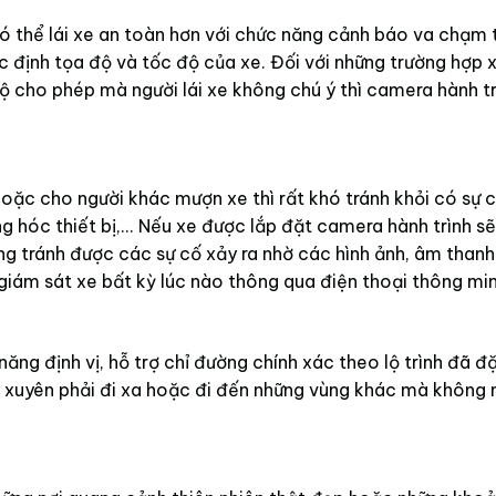
ó thể lái xe an toàn hơn với chức năng cảnh báo va chạm t
ác định tọa độ và tốc độ của xe. Đối với những trường hợp x
ộ cho phép mà người lái xe không chú ý thì camera hành tr
oặc cho người khác mượn xe thì rất khó tránh khỏi có sự 
g hóc thiết bị,... Nếu xe được lắp đặt camera hành trình sẽ
g tránh được các sự cố xảy ra nhờ các hình ảnh, âm than
giám sát xe bất kỳ lúc nào thông qua điện thoại thông min
ăng định vị, hỗ trợ chỉ đường chính xác theo lộ trình đã đặ
ờng xuyên phải đi xa hoặc đi đến những vùng khác mà không