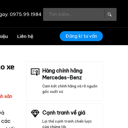
gay: 0975.99.1984
Đăng kí tư vấn
hiệu
Liên hệ
o xe
Hàng chính hãng
Mercedes-Benz
Cam kết chính hãng và rõ nguồn
gốc xuất xứ.
nh sản
và
Cạnh tranh về giá
t các
Lợi thế cạnh tranh chiến lược
của chúng tôi.