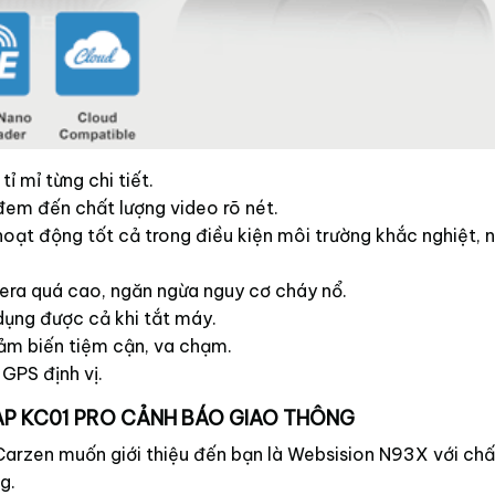
tỉ mỉ từng chi tiết.
đem đến chất lượng video rõ nét.
oạt động tốt cả trong điều kiện môi trường khắc nghiệt, 
era quá cao, ngăn ngừa nguy cơ cháy nổ.
dụng được cả khi tắt máy.
ảm biến tiệm cận, va chạm.
 GPS định vị.
TMAP KC01 PRO CẢNH BÁO GIAO THÔNG
Carzen muốn giới thiệu đến bạn là Websision N93X với chấ
g.