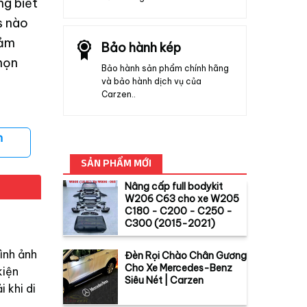
ng biết
s nào
đảm
Bảo hành kép
họn
Bảo hành sản phẩm chính hãng
và bảo hành dịch vụ của
Carzen..
n
SẢN PHẨM MỚI
Nâng cấp full bodykit
W206 C63 cho xe W205
C180 - C200 - C250 -
C300 (2015-2021)
ình ảnh
Đèn Rọi Chào Chân Gương
Cho Xe Mercedes-Benz
kiện
Siêu Nét | Carzen
 khi di