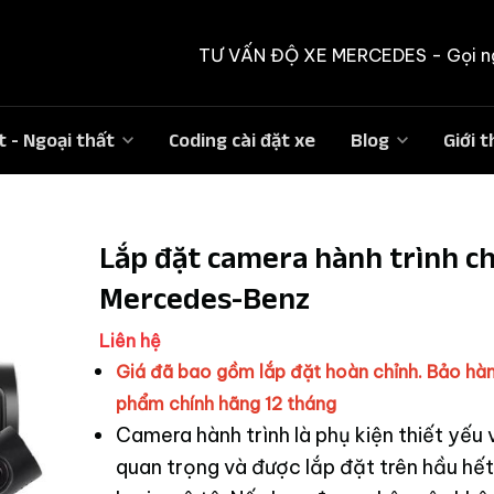
TƯ VẤN ĐỘ XE MERCEDES -
Gọi n
t - Ngoại thất
Coding cài đặt xe
Blog
Giới t
Lắp đặt camera hành trình ch
Mercedes-Benz
Liên hệ
Giá đã bao gồm lắp đặt hoàn chỉnh. Bảo hà
phẩm chính hãng 12 tháng
Camera hành trình là phụ kiện thiết yếu 
quan trọng và được lắp đặt trên hầu hế