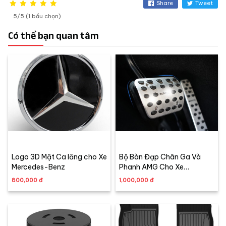
Share
Tweet
5/5 (1 bầu chọn)
Có thể bạn quan tâm
Logo 3D Mặt Ca lăng cho Xe
Bộ Bàn Đạp Chân Ga Và
Mercedes-Benz
Phanh AMG Cho Xe
Mercedes-Benz
800,000 đ
1,000,000 đ