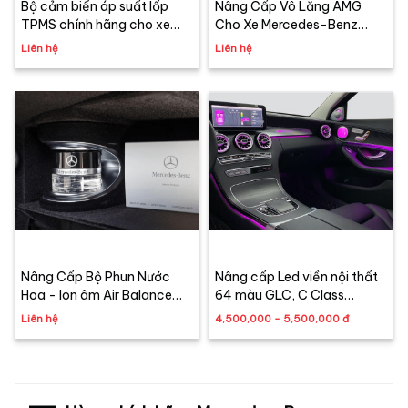
Bộ cảm biến áp suất lốp
Nâng Cấp Vô Lăng AMG
TPMS chính hãng cho xe
Cho Xe Mercedes-Benz
Mercedes-Benz
2006 – 2025 | Carzen
Liên hệ
Liên hệ
Retrofit
Nâng Cấp Bộ Phun Nước
Nâng cấp Led viền nội thất
Hoa - Ion âm Air Balance
64 màu GLC, C Class
Package Mercedes-Benz
(C200, C250, C300, GLC
Liên hệ
4,500,000 - 5,500,000 đ
Chính Hãng
200, GLC250, GLC300)