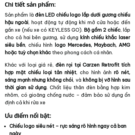
Chi tiết sản phẩm:
Sản phẩm là
đèn LED chiếu logo lắp dưới gương chiếu
hậu ngoài
, hoạt động tự động khi mở cửa hoặc đến
gần xe (nếu xe có KEYLESS GO).
Bộ gồm 2 chiếc
, lắp
cho cả hai bên gương, sử dụng
kính chiếu khắc laser
siêu bền
, chiếu hình
logo Mercedes, Maybach, AMG
hoặc tuỳ chọn khác
theo phong cách cá nhân.
Khác với loại giá rẻ,
đèn rọi tại Carzen Retrofit tích
hợp mặt chiếu loại tản nhiệt
, cho hình ảnh
rõ nét,
sáng mạnh nhưng không chói
, và
không bị vỡ hình sau
thời gian sử dụng
. Chất liệu thân đèn bằng hợp kim
nhôm, có gioăng chống nước – đảm bảo sử dụng ổn
định cả khi rửa xe
Ưu điểm nổi bật:
Chiếu logo siêu nét – rực sáng rõ hình ngay cả ban
ngày