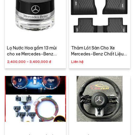
Lọ Nước Hoa gồm 13 mùi
Thảm Lót Sàn Cho Xe
cho xe Mercedes-Benz
Mercedes-Benz Chất Liệu
Chính Hãng 100%
Nhựa TPE Đúc Khuôn Cao
2,400,000 - 3,400,000 đ
Liên hệ
Cấp