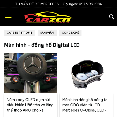
TƯ VẤN ĐỘ XE MERCEDES -
Gọi ngay: 0975.99.1984
CARZEN RETROFIT
»
SẢN PHẨM
»
CÔNG NGHỆ
Màn hình - đồng hồ Digital LCD
Núm xoay OLED cụm nút
Màn hình đồng hồ công tơ
điều khiển U88 trên vô lăng
mét ODO điện tử LCD
thể thao AMG cho xe
Mercedes C-Class, GLC-
Mercedes Benz
Class (2015-2016-2017-