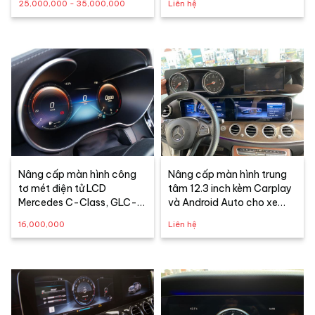
25,000,000 - 35,000,000
Liên hệ
2018)
Nâng cấp màn hình công
Nâng cấp màn hình trung
tơ mét điện tử LCD
tâm 12.3 inch kèm Carplay
Mercedes C-Class, GLC-
và Android Auto cho xe
Class Facelift
Mercedes E-Class (2016-
16,000,000
Liên hệ
2018)