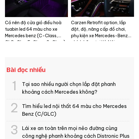
Có nên độ cửa gió điều hoà
Carzen Retrofit option, lắp
tuabin led 64 màu cho xe
đặt, độ, nâng cấp đồ chơi,
Mercedes benz (C-Class,
phụ kiện xe Mercedes-Benz
GLC-Clss, E-Class, S-Class)
chính hãng tại Hà Nội
Bài đọc nhiều
Tại sao nhiều người chọn lắp đặt phanh
khoảng cách Mercedes không?
Tìm hiểu led nội thất 64 màu cho Mercedes
Benz (C/GLC)
Lái xe an toàn trên mọi nẻo đường cùng
công nghệ phanh khoảng cách Distronic Plus