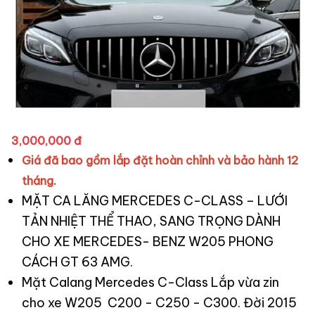
3,000,000 đ
Giá đã bao gồm lắp đặt hoàn chỉnh và bảo hành 12
tháng.
MẶT CA LĂNG MERCEDES C-CLASS – LƯỚI
TẢN NHIỆT THỂ THAO, SANG TRỌNG DÀNH
CHO XE MERCEDES- BENZ W205 PHONG
CÁCH GT 63 AMG.
Mặt Calang Mercedes C-Class Lắp vừa zin
cho xe W205 C200 - C250 - C300. Đời 2015