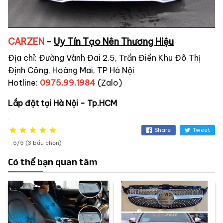
CARZEN
-
Uy Tín Tạo Nên Thương Hiệu
Địa chỉ: Đường Vành Đai 2.5, Trần Điền Khu Đô Thị
Định Công, Hoàng Mai, TP Hà Nội
Hotline:
0975.99.1984
(Zalo)
Lắp đặt tại Hà Nội - Tp.HCM
Share
Tweet
5/5 (3 bầu chọn)
Có thể bạn quan tâm