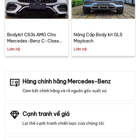
Bodykit C63s AMG Cho
Nâng Cấp Body kit GLS
Mercedes-Benz C-Class
Maybach
W206 (C200 - C300) |
Liên hệ
Liên hệ
Carzen Retrofit
Hàng chính hãng Mercedes-Benz
Cam kết chính hãng và rõ nguồn gốc xuất xứ.
Cạnh tranh về giá
Lợi thế cạnh tranh chiến lược của chúng tôi.