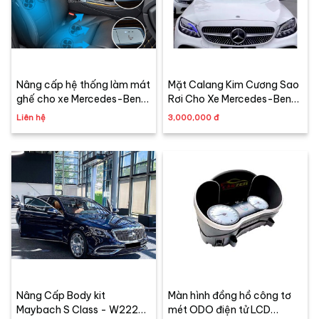
Nâng cấp hệ thống làm mát
Mặt Calang Kim Cương Sao
ghế cho xe Mercedes-Benz
Rơi Cho Xe Mercedes-Benz
Chính hãng
C-Class C180 - C200 -
Liên hệ
3,000,000 đ
C250 - C300 (2015 -
2021)
Nâng Cấp Body kit
Màn hình đồng hồ công tơ
Maybach S Class - W222
mét ODO điện tử LCD