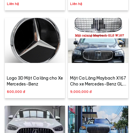
(2014 -2021)
Mercedes C-Class, GLC-
Liên hệ
Liên hệ
Class (2015-2016-2017-
2018)
Logo 3D Mặt Ca lăng cho Xe
Mặt Ca Lăng Maybach X167
Mercedes-Benz
Cho xe Mercedes-Benz GLS
450 2020-2025
800,000 đ
9,000,000 đ