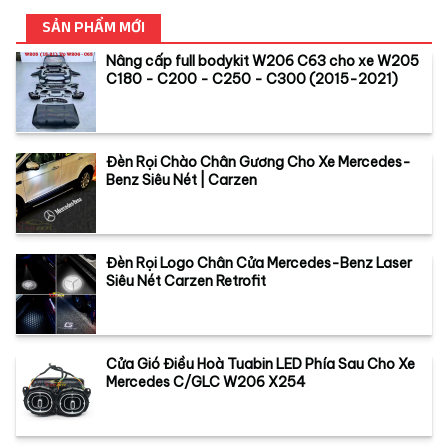
SẢN PHẨM MỚI
Nâng cấp full bodykit W206 C63 cho xe W205
C180 - C200 - C250 - C300 (2015-2021)
Đèn Rọi Chào Chân Gương Cho Xe Mercedes-
Benz Siêu Nét | Carzen
Đèn Rọi Logo Chân Cửa Mercedes-Benz Laser
Siêu Nét Carzen Retrofit
Cửa Gió Điều Hoà Tuabin LED Phía Sau Cho Xe
Mercedes C/GLC W206 X254