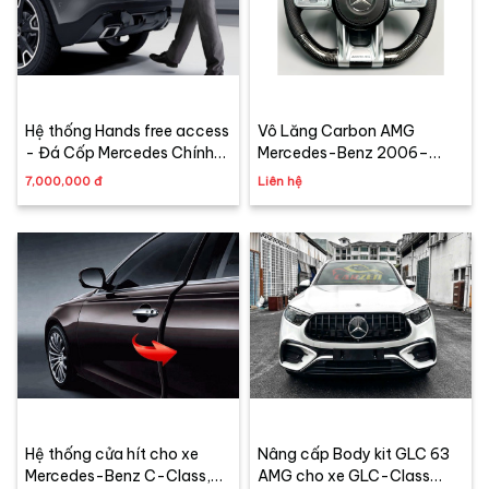
Hệ thống Hands free access
Vô Lăng Carbon AMG
- Đá Cốp Mercedes Chính
Mercedes-Benz 2006–
Hãng
2022 | Carzen Retrofit
7,000,000 đ
Liên hệ
Hệ thống cửa hít cho xe
Nâng cấp Body kit GLC 63
Mercedes-Benz C-Class,
AMG cho xe GLC-Class